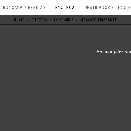
TRONOMÍA Y BEBIDAS
ENOTECA
DESTILADOS Y LICOR
INICIO
>
ENOTECA
>
LOMBARDIA
>
MOSCATO FRIZZANTE
En cualquier mo