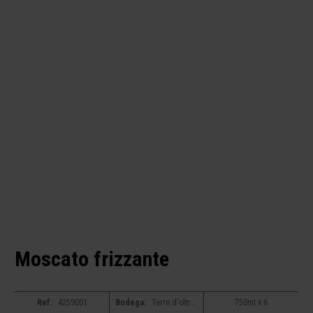
Moscato frizzante
Ref:
4259001
Bodega:
Terre d'oltrepò
750ml x 6