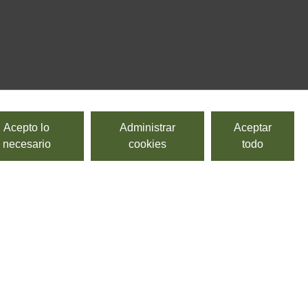
Acepto lo
Administrar
Aceptar
necesario
cookies
todo
Toh friulano friuli