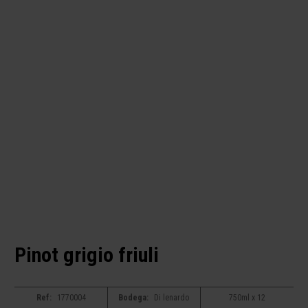
Pinot grigio friuli
Ref:
1770004
Bodega:
Di lenardo
750ml x 12