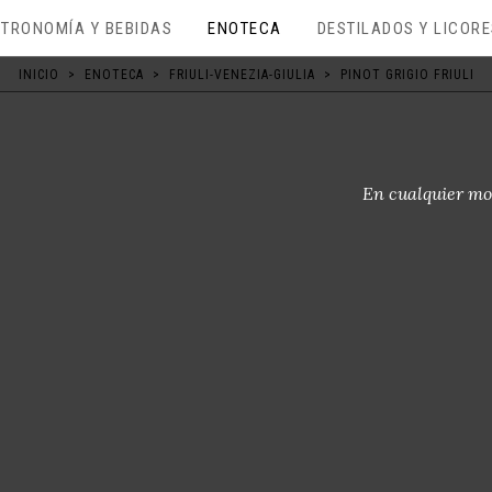
TRONOMÍA Y BEBIDAS
ENOTECA
DESTILADOS Y LICOR
INICIO
>
ENOTECA
>
FRIULI-VENEZIA-GIULIA
>
PINOT GRIGIO FRIULI
En cualquier mo