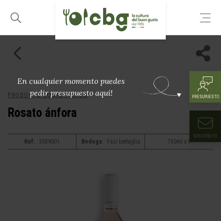
En cualquier momento puedes
pedir presupuesto aquí!
PRODUCTO SOBRE PEDIDO
PRESUPUESTO
Rosato ánfora
SUSCRÍBETE
Ref:
3039001
Bodega:
Fazi battaglia
750ml x 6