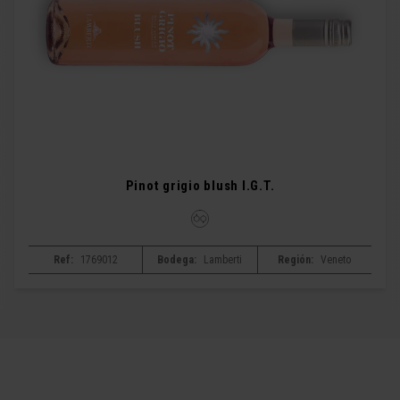
Pinot grigio blush I.G.T.
Ref:
1769012
Bodega:
Lamberti
Región:
Veneto