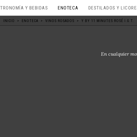
TRONOMÍA Y BEBIDAS
ENOTECA
DESTILADOS Y LICOR
INICIO
>
ENOTECA
>
VINOS ROSADOS
>
Y BY 11 MINUTES ROSÉ I.G.T.
En cualquier mo