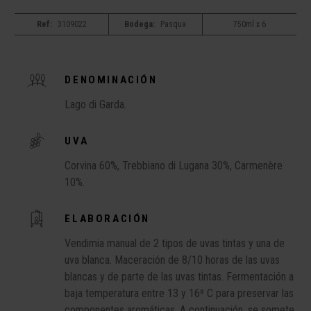
Ref:
3109022
Bodega:
Pasqua
750ml x 6
DENOMINACIÓN
Lago di Garda.
UVA
Corvina 60%, Trebbiano di Lugana 30%, Carmenère
10%.
ELABORACIÓN
Vendimia manual de 2 tipos de uvas tintas y una de
uva blanca. Maceración de 8/10 horas de las uvas
blancas y de parte de las uvas tintas. Fermentación a
baja temperatura entre 13 y 16º C para preservar las
componentes aromáticas. A continuación, se somete