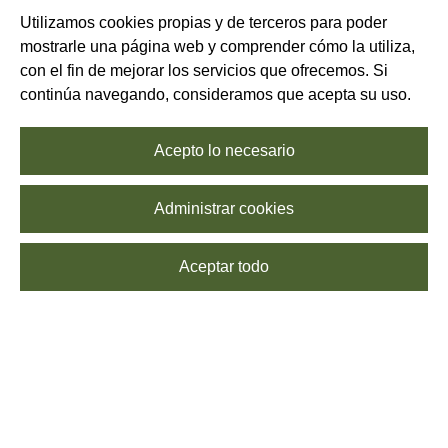
Utilizamos cookies propias y de terceros para poder
mostrarle una página web y comprender cómo la utiliza,
con el fin de mejorar los servicios que ofrecemos. Si
continúa navegando, consideramos que acepta su uso.
Acepto lo necesario
Administrar cookies
Aceptar todo
La pasta italiana es uno de los productos más universales de la
cocina gracias a su variedad y a su gran versatilidad en la cocina.
La tradición gastronómica italiana ha conseguido que una base tan
natural y sencilla como la suma de agua y de sémola de trigo, dé
lugar a un ingrediente tan cómodo y creativo. Además, la pasta