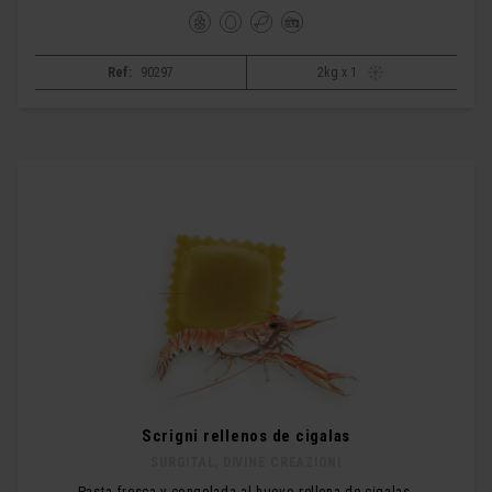
Ref:
90297
2kg x 1
Scrigni rellenos de cigalas
SURGITAL, DIVINE CREAZIONI
Pasta fresca y congelada al huevo rellena de cigalas.