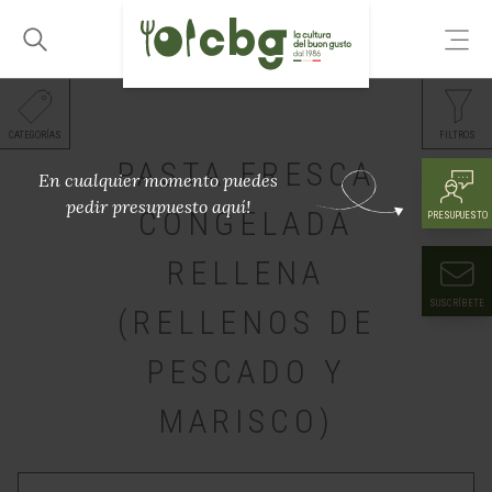
CATEGORÍAS
FILTROS
PASTA FRESCA
En cualquier momento puedes
pedir presupuesto aquí!
CONGELADA
PRESUPUESTO
RELLENA
SUSCRÍBETE
(RELLENOS DE
PESCADO Y
MARISCO)