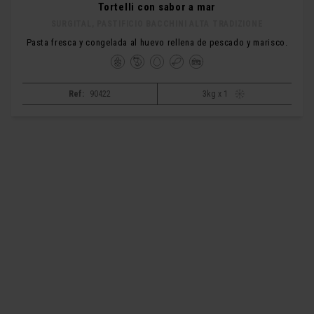
Tortelli con sabor a mar
SURGITAL, PASTIFICIO BACCHINI ALTA TRADIZIONE
Pasta fresca y congelada al huevo rellena de pescado y marisco.
Ref:
90422
3kg x 1