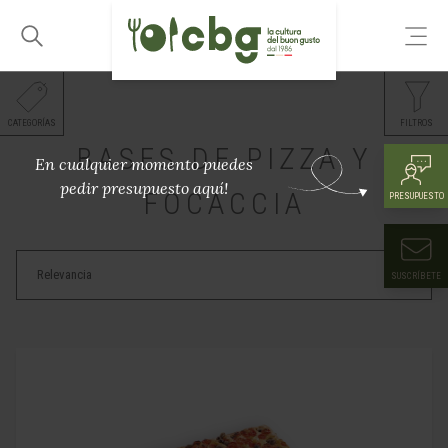
CATEGORÍAS
FILTROS
BASES DE PIZZA Y
En cualquier momento puedes
pedir presupuesto aquí!
FOCACCIA
PRESUPUESTO
SUSCRÍBETE