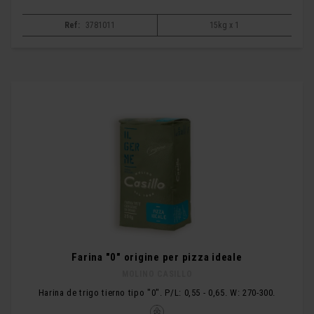
Ref:
3781011
15kg x 1
Farina "0" origine per pizza ideale
MOLINO CASILLO
Harina de trigo tierno tipo "0". P/L: 0,55 - 0,65. W: 270-300.