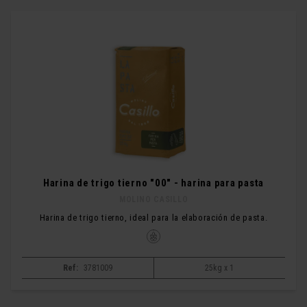
Harina de trigo tierno "00" - harina para pasta
MOLINO CASILLO
Harina de trigo tierno, ideal para la elaboración de pasta.
Ref:
3781009
25kg x 1