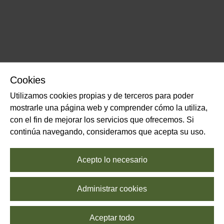
Cookies
Utilizamos cookies propias y de terceros para poder
mostrarle una página web y comprender cómo la utiliza,
con el fin de mejorar los servicios que ofrecemos. Si
continúa navegando, consideramos que acepta su uso.
Acepto lo necesario
Administrar cookies
Aceptar todo