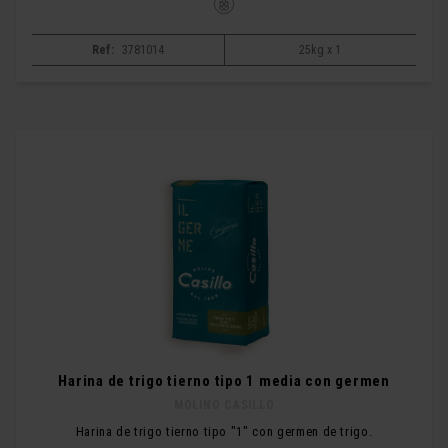
Ref:
3781014
25kg x 1
Harina de trigo tierno tipo 1 media con germen
MOLINO CASILLO
Harina de trigo tierno tipo "1" con germen de trigo.