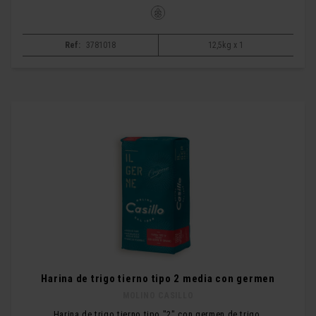
Ref:
3781018
12,5kg x 1
Harina de trigo tierno tipo 2 media con germen
MOLINO CASILLO
Harina de trigo tierno tipo "2" con germen de trigo.