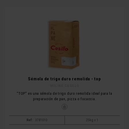
Sémola de trigo duro remolida - top
MOLINO CASILLO
“TOP” es una sémola de trigo duro remolida ideal para la
preparación de pan, pizza o focaccia.
Ref:
3781010
25kg x 1