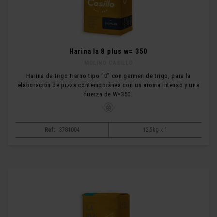
Harina la 8 plus w= 350
MOLINO CASILLO
Harina de trigo tierno tipo "0" con germen de trigo, para la
elaboración de pizza contemporánea con un aroma intenso y una
fuerza de W=350.
Ref:
3781004
12,5kg x 1