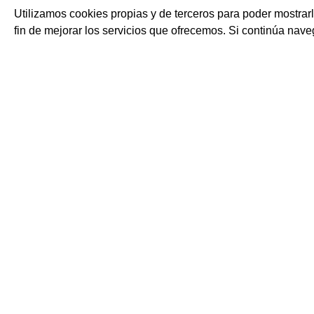
Utilizamos cookies propias y de terceros para poder mostrar
fin de mejorar los servicios que ofrecemos. Si continúa na
Junto con la pasta, la pizza italiana es la reina de la cocina de 
conocido Italia por ser el “gigante de la pizza” y la imagen del c
piedra es una referencia mundial. Las opciones son diversas, d
para pizzas auténticas italianas congeladas, listas para amasar, c
integral, hasta la variedad de bases ya estiradas y pre horneada
acabados. Descubre los distintos tipos de pizza italiana que pod
SUSCRÍBETE
GASTRONOMÍA Y B
>
Aceite y