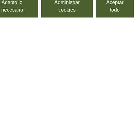
Acepto lo
Administrar
Aceptar
necesario
cookies
todo
elicatessen o restaurante las mejores bases de pizza italiana,
izza italiana terminada y lista para acabar su cocción en el
de productos ofrece todas las soluciones para pizzerías y
sus clientes pizzas auténticas italianas. Todos los tipos de
ier necesidad. Encuentra en CBG tu pizza italiana ideal, rápida,
DESTILADOS Y LICORES
>
Trentino-Alto Adige
>
Grappa Italiana