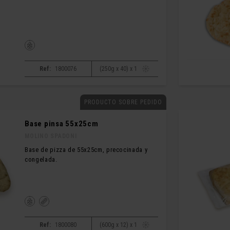
Ref:
1800076
(250g x 40) x 1
PRODUCTO SOBRE PEDIDO
Base pinsa 55x25cm
MOLINO SPADONI
Base de pizza de 55x25cm, precocinada y
congelada.
Ref:
1800080
(600g x 12) x 1