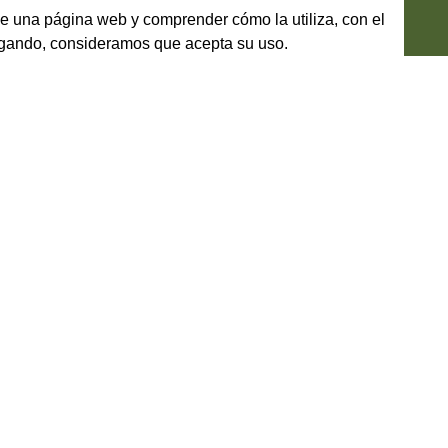
le una página web y comprender cómo la utiliza, con el
vegando, consideramos que acepta su uso.
este país. Tradicionalmente se ha
En CBG distribuimos a tu tienda d
hef italiano ante un buen horno de
focaccia congelada y precocida, p
esde la gran variedad de masas
horno y comer. Nuestro catálogo 
omo la clásica, la de soja o la
restaurantes que quieran servir a 
s, de distintas medidas y
pizza italiana se adaptan a cualqu
rás servir en tu negocio.
práctica y siempre homogénea.
EBIDAS
ENOTECA
 vinagre italiano
>
Huevo pasteurizado
>
Vinos blancos
>
Lazio