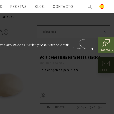
ES
RECETAS
BLOG
CONTACTO
ITALIANAS
AS
mento puedes pedir presupuesto aquí!
PRESUPUESTO
Bola congelada para pizza clásica
MOLINO SPADONI
Bola congelada para pizza.
SUSCRÍBETE
Ref:
1800033
(210g x 70) x 1