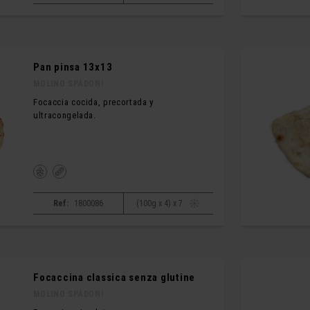
Pan pinsa 13x13
MOLINO SPADONI
Focaccia cocida, precortada y
ultracongelada.
Ref:
1800086
(100g x 4) x 7
Focaccina classica senza glutine
MOLINO SPADONI