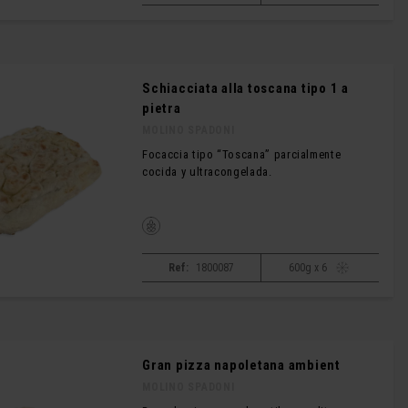
Schiacciata alla toscana tipo 1 a
pietra
MOLINO SPADONI
Focaccia tipo “Toscana” parcialmente
cocida y ultracongelada.
Ref:
1800087
600g x 6
Gran pizza napoletana ambient
MOLINO SPADONI