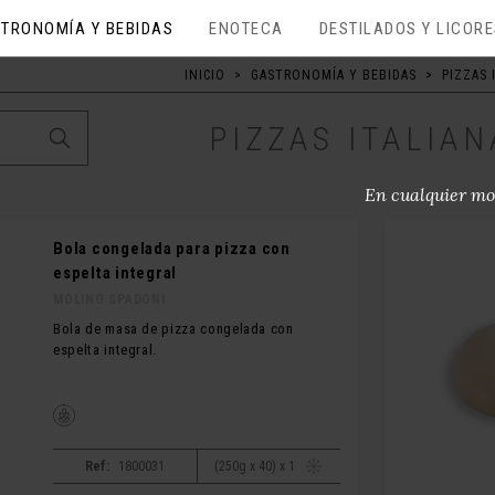
TRONOMÍA Y BEBIDAS
ENOTECA
DESTILADOS Y LICOR
INICIO
>
GASTRONOMÍA Y BEBIDAS
>
PIZZAS 
PIZZAS ITALIAN
En cualquier mo
Bola congelada para pizza con
espelta integral
MOLINO SPADONI
Bola de masa de pizza congelada con
espelta integral.
Ref:
1800031
(250g x 40) x 1