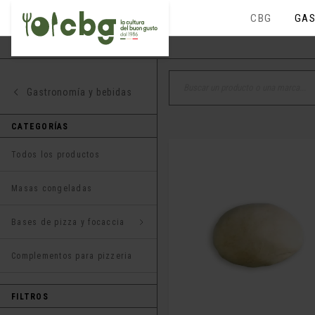
CBG
GAS
Gastronomía y bebidas
CATEGORÍAS
Todos los productos
Masas congeladas
Bases de pizza y focaccia
Complementos para pizzeria
FILTROS