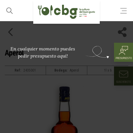
En cualquier momento puedes
Aperol
pedir presupuesto aquí!
PRESUPUESTO
Ref:
2435001
Bodega:
Aperol
1l x 6
SUSCRÍBETE