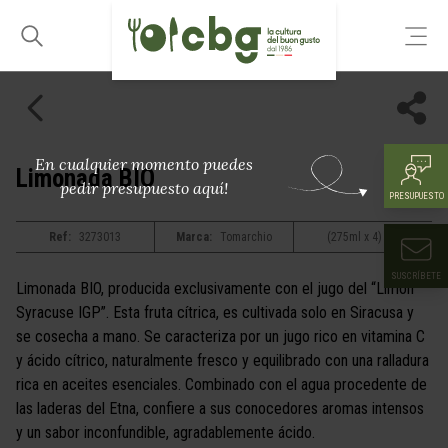
En cualquier momento puedes
Limonada BIO
pedir presupuesto aquí!
PRESUPUESTO
Ref:
3273013
Marca:
Tomarchio
(275ml x 4) x 6
SUSCRÍBETE
Limonada BIO, producida exclusivamente con el jugo del “Limón
Syracuse IGP”. Esta fruta cítrica, es cultivada solo en Siracusa y
se cosecha a mano. Se caracteriza por un jugo rico en vitamina C
y ácido cítrico, naturalmente fresco y equilibrado con una ralladura
rica en aceites esenciales. Combinado con el agua procedente de
las laderas del Etna, confiere a sus conocedores aromas intensos
y un sabor inconfundible, agradablemente ácido.