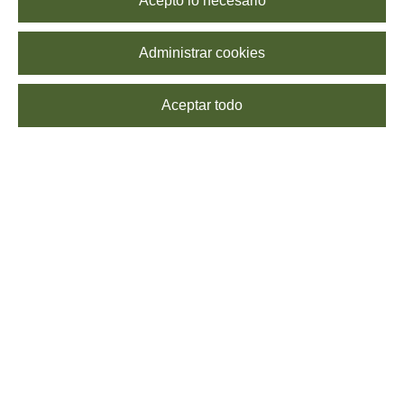
Acepto lo necesario
Administrar cookies
Aceptar todo
SUSCRÍBETE
Echa un vistazo a nuestra
Política de Privacidad
para saber más sobre el
procesamiento de tus datos. Puedes
darte de baja
cuando quieras, sin coste
alguno.