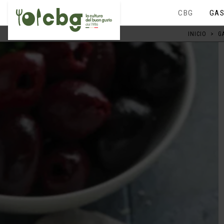
CBG
GAS
INICIO
>
G