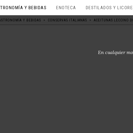
TRONOMÍA Y BEBIDAS
ENOTECA
DESTILADOS Y LICOR
ASTRONOMÍA Y BEBIDAS
>
CONSERVAS ITALIANAS
>
ACEITUNAS LECCINO 
En cualquier mo