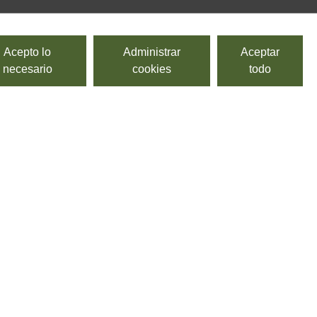
Acepto lo
Administrar
Aceptar
necesario
cookies
todo
Aceituna verde en rodaja
ALESVES
Aceitunas verdes en rodajas.