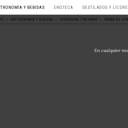
TRONOMÍA Y BEBIDAS
ENOTECA
DESTILADOS Y LICOR
CIO
>
GASTRONOMÍA Y BEBIDAS
>
CONSERVAS ITALIANAS
>
CREMA DE CIG
En cualquier mo