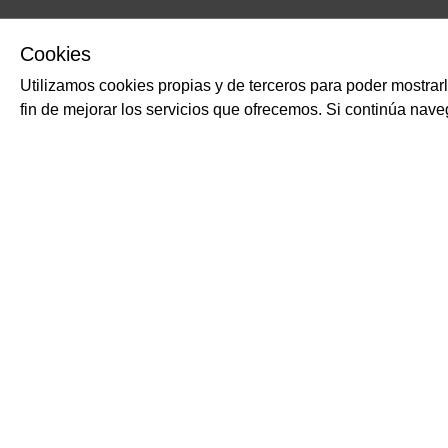
Cookies
Utilizamos cookies propias y de terceros para poder mostrar
fin de mejorar los servicios que ofrecemos. Si continúa na
PRODUCTOS RELACIONADOS
Salsa con aceitunas
DE CECCO
Salsa de tomate, de asp
aceitunas.