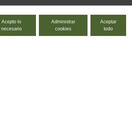
Acepto lo
Administrar
Aceptar
necesario
cookies
todo
Salsa de 5 quesos
NATURELLO
Salsa de 5 quesos.