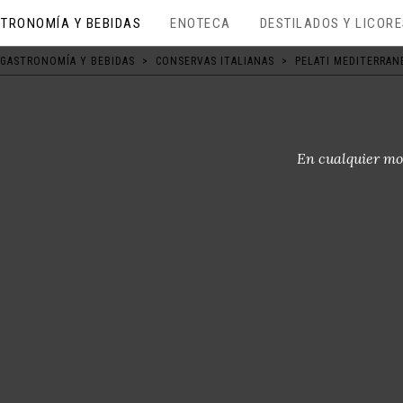
TRONOMÍA Y BEBIDAS
ENOTECA
DESTILADOS Y LICOR
GASTRONOMÍA Y BEBIDAS
>
CONSERVAS ITALIANAS
>
PELATI MEDITERRANE
En cualquier mo