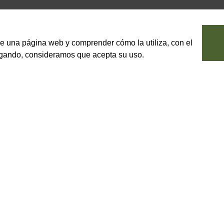
le una página web y comprender cómo la utiliza, con el
vegando, consideramos que acepta su uso.
PRODUCTO SOBRE PEDIDO
ecto pulposo, con verduras y