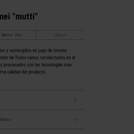
nei "mutti"
Marca:
Mutti
2,5kg x 6
ados y sumergidos en jugo de tomate
nido de frutos sanos, recolectados en el
y procesados con las tecnologías más
ima calidad del producto.
ticas