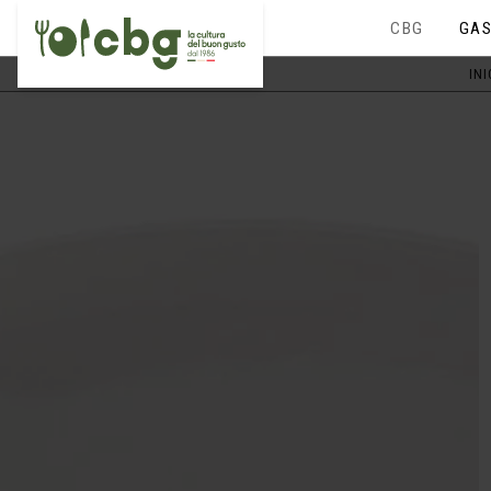
CBG
GAS
INI