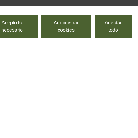
Acepto lo
Administrar
Aceptar
necesario
cookies
todo
Strigoli
SURGITAL, PASTIFICIO BACCHINI ALTA TRADIZIONE
Pasta fresca corta, de sémola de trigo. Trefilada al
bronce.