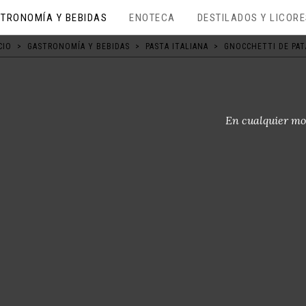
TRONOMÍA Y BEBIDAS
ENOTECA
DESTILADOS Y LICOR
CIO
>
GASTRONOMÍA Y BEBIDAS
>
PASTA ITALIANA
>
GNOCCHETTI DE PAT
En cualquier mo