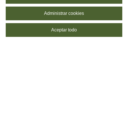
Administrar cookies
Aceptar todo
SUSCRÍBETE
Echa un vistazo a nuestra
Política de Privacidad
para saber más sobre el
procesamiento de tus datos. Puedes
darte de baja
cuando quieras, sin coste
alguno.