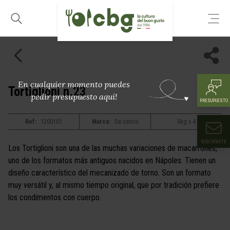
En cualquier momento puedes
Tortiglioni n.23
pedir presupuesto aquí!
PRESUPUESTO
Ref:
1200101
Marca:
De cecco
3kg x 4
SUSCRÍBETE
Los Tortiglioni son una de las muchas variaciones de macarrones,
uno de los formatos más antiguos nacidos en Nápoles. Tienen un
diseño característico del mecanizado de torno. Son un formato
muy versátil y, al mismo tiempo original, que por tradición prefiere
los condimentos con cuerpo.