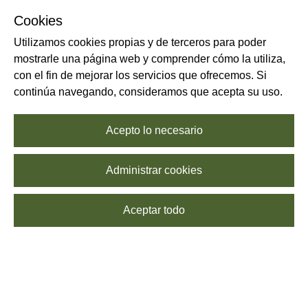
Cookies
Utilizamos cookies propias y de terceros para poder
mostrarle una página web y comprender cómo la utiliza,
con el fin de mejorar los servicios que ofrecemos. Si
continúa navegando, consideramos que acepta su uso.
Acepto lo necesario
Administrar cookies
Aceptar todo
Junto con la pasta, la pizza italiana es la reina de la cocina de este
país. Tradicionalmente se ha conocido Italia por ser el “gigante de
la pizza” y la imagen del chef italiano ante un buen horno de piedra