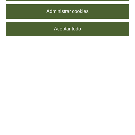
Administrar cookies
Aceptar todo
SUSCRÍBETE
Echa un vistazo a nuestra
Política de Privacidad
para saber más sobre el
procesamiento de tus datos. Puedes
darte de baja
cuando quieras, sin coste
alguno.