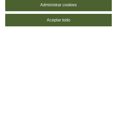
Administrar cookies
Aceptar todo
SUSCRÍBETE
Echa un vistazo a nuestra
Política de Privacidad
para saber más sobre el
procesamiento de tus datos. Puedes
darte de baja
cuando quieras, sin coste
alguno.
SÍGUENOS