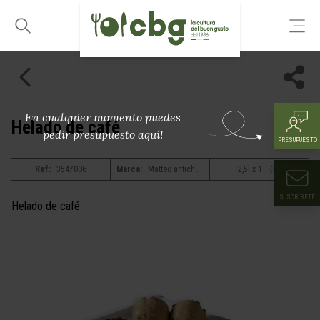
En cualquier momento puedes
Helado de café
pedir presupuesto aquí!
PRESUPUESTO
Ref:
3547006
Marca:
Matteo antiche ricette
2,5l x 1
SUSCRÍBETE
Helado de café