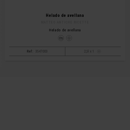
Helado de avellana
MATTEO ANTICHE RICETTE
Helado de avellana
Ref:
3547003
2,5l x 1