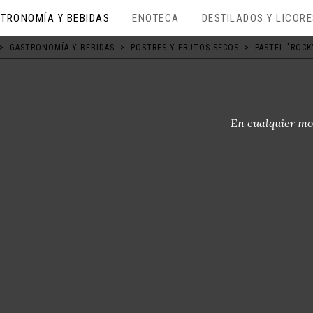
TRONOMÍA Y BEBIDAS
ENOTECA
DESTILADOS Y LICOR
>
GASTRONOMÍA Y BEBIDAS
>
POSTRES Y FRUTOS SECOS
>
PASTEL "ROCK
En cualquier mo