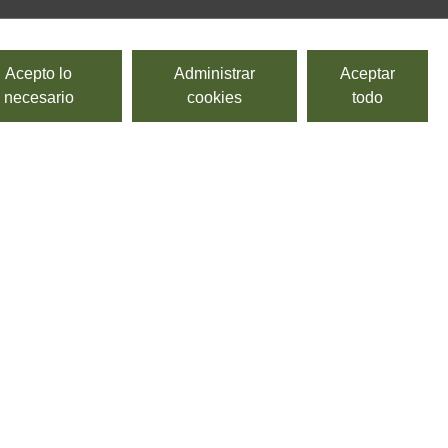
Acepto lo
Administrar
Aceptar
necesario
cookies
todo
Pastel triple chocolate
MY ORIGINALS
Pastel triple chocolate.