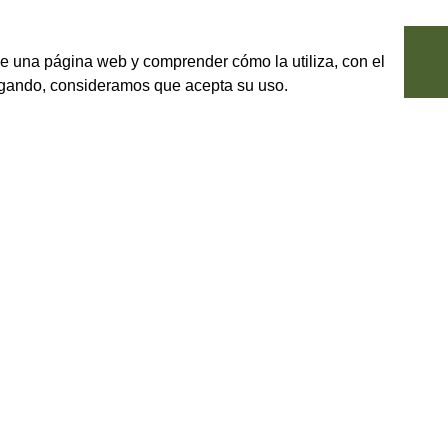
le una página web y comprender cómo la utiliza, con el
vegando, consideramos que acepta su uso.
EBIDAS
ENOTECA
 vinagre italiano
>
Huevo pasteurizado
>
Vinos blancos
>
Lazio
>
Pan y dulces italianos
>
Vinos rosados
>
Lombardia
>
Pasta italiana
>
Vinos tintos
>
Marche
s
>
Pizzas italianas
>
Abruzzo
>
Piemonte
>
Platos precocinados
>
Basilicata
>
Puglia
ianas
>
Postres y frutos secos
>
Campania
>
Sardegna
ianos
>
Queso italiano
>
Emilia-Romagna
>
Sicilia