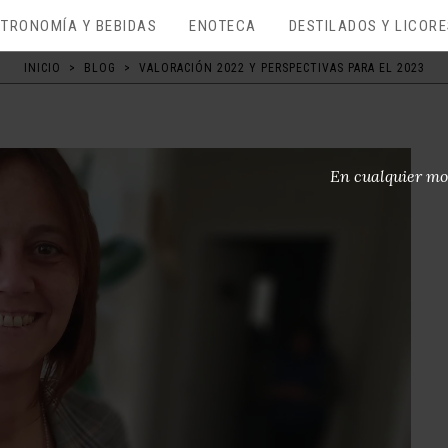
TRONOMÍA Y BEBIDAS
ENOTECA
DESTILADOS Y LICOR
INICIO
>
BLOG
>
VALORACIÓN 2022 Y PERSPECTIVAS PARA EL 2023
En cualquier mo