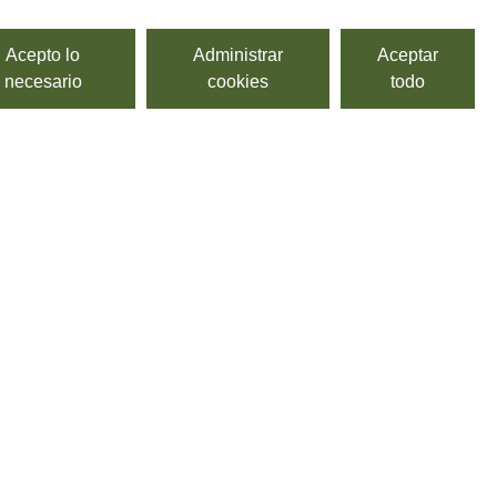
Acepto lo
Administrar
Aceptar
necesario
cookies
todo
DESTILADOS Y LICORES
>
Trentino-Alto Adige
>
Grappa Italiana
>
Veneto
>
Licores Italianos
RECETAS
BLOG
CBG
CONTACTO