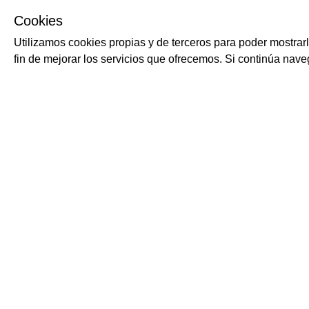
Cookies
Utilizamos cookies propias y de terceros para poder mostrar
fin de mejorar los servicios que ofrecemos. Si continúa na
SUSCRÍBETE
GASTRONOMÍA Y B
>
Aceite y
>
Aguas y refrescos italianos
Echa un vistazo a nuestra
Política de
>
Arroz italiano
Privacidad
para saber más sobre el
procesamiento de tus datos. Puedes
darte
>
Carnes y pescado
de baja
cuando quieras, sin coste alguno.
>
Cerveza italiana
>
Conservas ital
SÍGUENOS
>
Embutidos ital