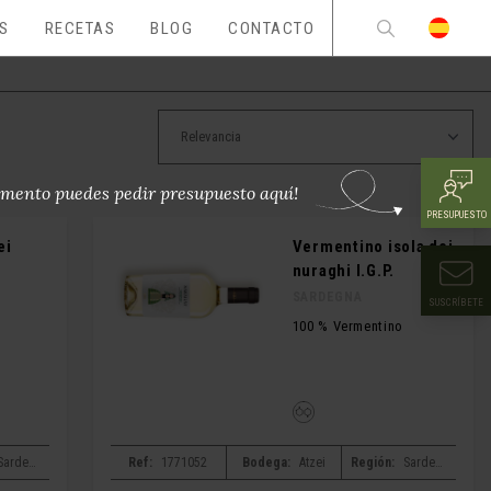
ES
RECETAS
BLOG
CONTACTO
mento puedes pedir presupuesto aquí!
PRESUPUESTO
ei
Vermentino isola dei
nuraghi I.G.P.
)
SARDEGNA
SUSCRÍBETE
100 % Vermentino
Sardegna
Ref:
1771052
Bodega:
Atzei
Región:
Sardegna