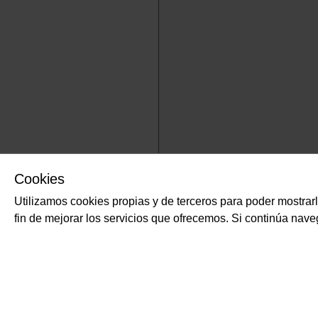
Cookies
Utilizamos cookies propias y de terceros para poder mostrar
fin de mejorar los servicios que ofrecemos. Si continúa na
Es una isla ubicada a la altura del centro de Italia que limita al 
que la separa de Córcega (Francia), al este con el mar Tirreno y