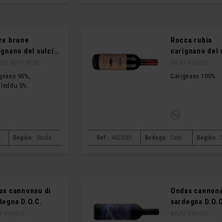
re brune
Rocca rubia
ignano del sulcis
carignano del 
.C.
D.O.C.
CIS SUPERIOR.
BAJO SULCIS.
gnano 95%,
Carignano 100%.
leddu 5%.
na santadi
Región:
Sardegna
Ref:
4423001
Bodega:
Cantina santadi
Región:
as cannonau di
Ondas cannona
degna D.O.C.
sardegna D.O.C
O SULCIS.
BAJO SULCIS.