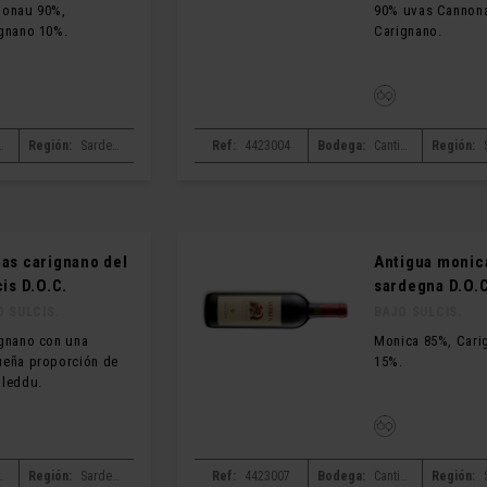
nonau 90%,
90% uvas Cannon
gnano 10%.
Carignano.
na santadi
Región:
Sardegna
Ref:
4423004
Bodega:
Cantina santadi
Región:
as carignano del
Antigua monic
cis D.O.C.
sardegna D.O.C
O SULCIS.
BAJO SULCIS.
gnano con una
Monica 85%, Cari
eña proporción de
15%.
leddu.
na santadi
Región:
Sardegna
Ref:
4423007
Bodega:
Cantina santadi
Región: