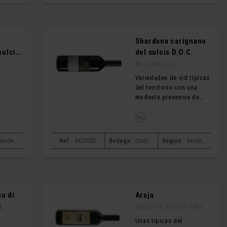
Shardana carignano
sulcis
del sulcis D.O.C.
BAJO SULCIS.
Variedades de vid típicas
del territorio con una
modesta presencia de
Syrah.
Sardegna
Ref:
4423002
Bodega:
Cantina santadi
Región:
Sardegna
u di
Araja
.
VALLE DE PORTO PINO.
Uvas tipicas del