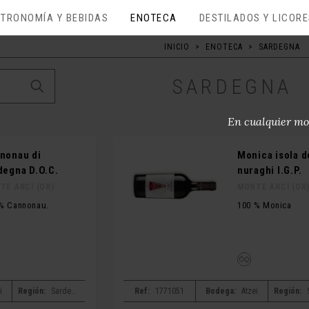
TRONOMÍA Y BEBIDAS
ENOTECA
DESTILADOS Y LICOR
INICIO
>
ENOTECA
>
SARDEGNA
SARDEGNA
En cualquier mo
nonau di
Monica isola d
degna D.O.C.
nuraghi I.G.P.
TE ARCI (OR)
MONTE ARCI (OR
% Cannonau.
100 % Monica
i
Región:
Sardegna
Ref:
1771051
Bodega:
Atzei
Región: