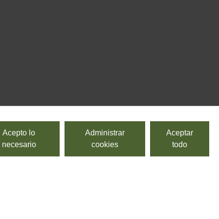
Acepto lo
Administrar
Aceptar
necesario
cookies
todo
 el Cannonau. Los vinos de la isla son muy aromáticos y por lo
aportes sensoriales. Además, se cultiva la Cariñena y el