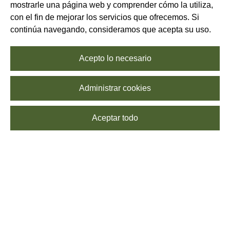
mostrarle una página web y comprender cómo la utiliza,
con el fin de mejorar los servicios que ofrecemos. Si
continúa navegando, consideramos que acepta su uso.
Acepto lo necesario
Administrar cookies
Aceptar todo
El vino rosado italiano, junto con el vino blanco, se caracteriza por
su frescura, suavidad y ligereza. El olor particular de los vinos
italianos rosados, su color particular, su carácter y elegancia
despierta el gusto en todos los sentidos. El vino rosado italiano es
un vino que se elabora con uvas tintas o mezcla de uvas tintas y
blancas (aunque en menor medida) y su color puede variar desde