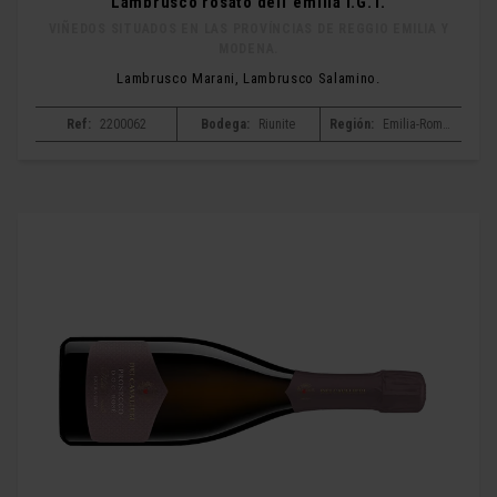
Lambrusco rosato dell´emilia I.G.T.
VIÑEDOS SITUADOS EN LAS PROVÍNCIAS DE REGGIO EMILIA Y
MODENA.
Lambrusco Marani, Lambrusco Salamino.
Ref:
2200062
Bodega:
Riunite
Región:
Emilia-Romagna