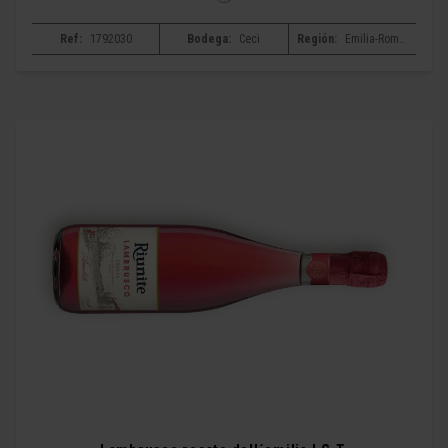
Ref:
1792030
Bodega:
Ceci
Región:
Emilia-Romagna