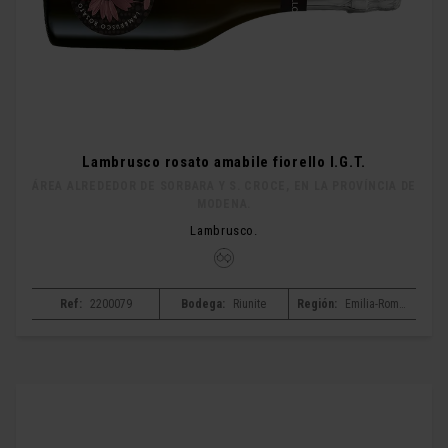
Lambrusco rosato amabile fiorello I.G.T.
ÁREA ALREDEDOR DE SORBARA Y S. CROCE, EN LA PROVÍNCIA DE
MODENA.
Lambrusco.
Ref:
2200079
Bodega:
Riunite
Región:
Emilia-Romagna