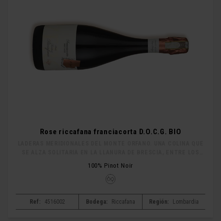
Rose riccafana franciacorta D.O.C.G. BIO
LADERAS MERIDIONALES DEL MONTE ORFANO. UNA COLINA QUE
SE ALZA SOLITARIA EN LA LLANURA DE BRESCIA, ENTRE LOS
MUNICIPIOS DE ROVATO, COCCAGLIO, COLONIA Y ERBUSCO, EN
100% Pinot Noir
EL EXTREMO SUR DE FRANCIACORTA.
Ref:
4516002
Bodega:
Riccafana
Región:
Lombardia