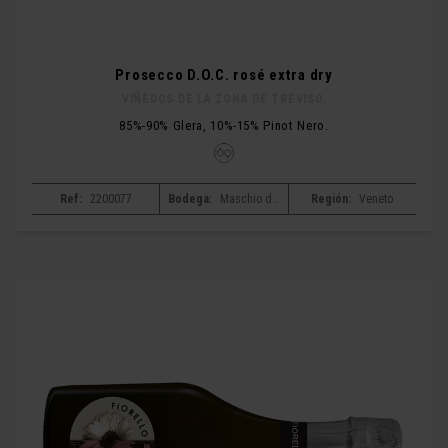
Prosecco D.O.C. rosé extra dry
VIÑEDOS DE LA ZONA DE TREVISO.
85%-90% Glera, 10%-15% Pinot Nero.
Ref:
2200077
Bodega:
Maschio dei cavalieri
Región:
Veneto