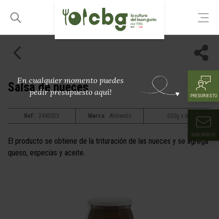
En cualquier momento puedes
Salsa de nueces
pedir presupuesto aquí!
PRESUPUESTO
Ref:
2493023
Marca:
Alimentis
520g x 6
SUSCRÍBETE
El producto se obtiene de la trituración de las nueces y se agrega
queso, especias y aceite.