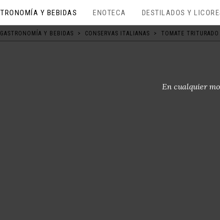
TRONOMÍA Y BEBIDAS
ENOTECA
DESTILADOS Y LICOR
GASTRONOMÍA Y BEBIDAS
>
CONSERVAS ITALIANAS
>
TOMATE TRITURADO 
En cualquier mo