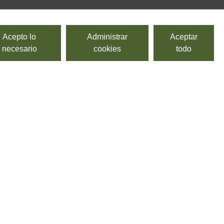
Acepto lo
Administrar
Aceptar
necesario
cookies
todo
Pomodorini rossi semisecchi (ciliegina)
ALIMENTIS
Tomates cherry rojos semi secos.