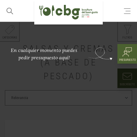
CATEGORÍAS
FILTROS
SALSAS Y CREMAS
En cualquier momento puedes
pedir presupuesto aquí!
(A BASE DE
PRESUPUESTO
PESCADO)
SUSCRÍBETE