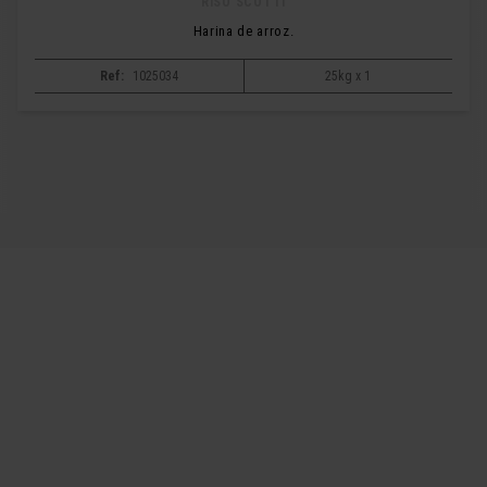
RISO SCOTTI
Harina de arroz.
Ref:
1025034
25kg x 1