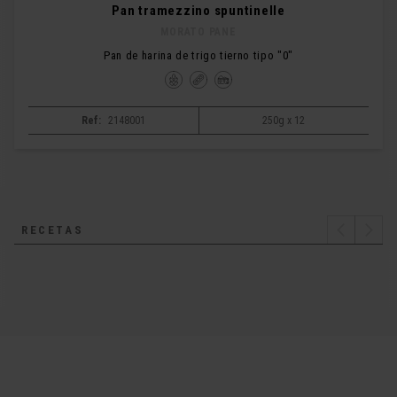
Pan tramezzino spuntinelle
MORATO PANE
Pan de harina de trigo tierno tipo "0"
Ref:
2148001
250g x 12
RECETAS