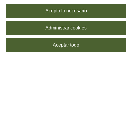
Acepto lo necesario
Administrar cookies
Aceptar todo
SUSCRÍBETE
Echa un vistazo a nuestra
Política de Privacidad
para saber más sobre el