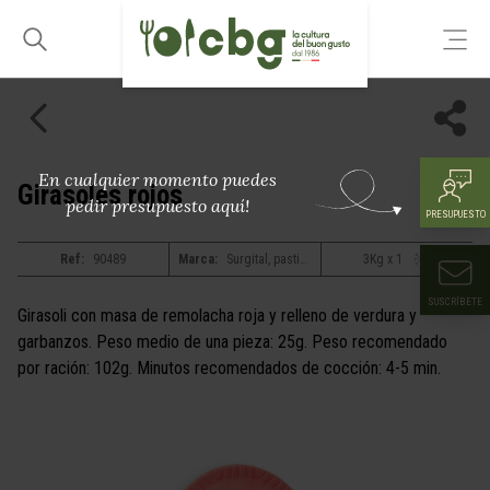
En cualquier momento puedes
Girasoles rojos
pedir presupuesto aquí!
PRESUPUESTO
Ref:
90489
Marca:
Surgital, pastificio bacchini alta tradizione
3Kg x 1
SUSCRÍBETE
Girasoli con masa de remolacha roja y relleno de verdura y
garbanzos. Peso medio de una pieza: 25g. Peso recomendado
por ración: 102g. Minutos recomendados de cocción: 4-5 min.