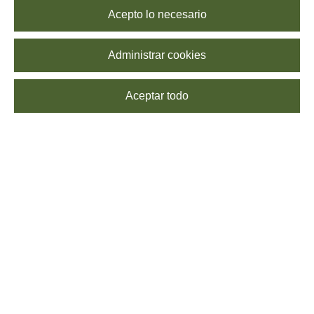
Acepto lo necesario
Administrar cookies
Aceptar todo
SUSCRÍBETE
Echa un vistazo a nuestra
Política de Privacidad
para saber más sobre el
procesamiento de tus datos. Puedes
darte de baja
cuando quieras, sin coste