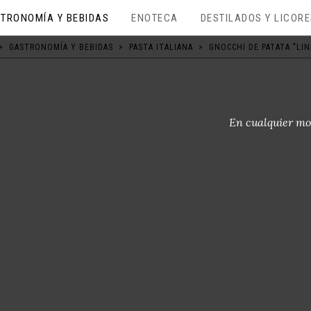
TRONOMÍA Y BEBIDAS
ENOTECA
DESTILADOS Y LICOR
>
GASTRONOMÍA Y BEBIDAS
>
PASTA ITALIANA
>
GNOCCHI DE PATATA "LI
En cualquier mo