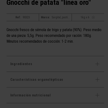
Gnocchi de patata "linea oro"
Ref:
90323
Marca:
Surgital, pastificio bacchini alta tradizione
1kg x 6
Gnocchi fresco de sémola de trigo y patata (90%). Peso medio
de una pieza: 5,5g. Peso recomendado por ración: 180g.
Minutos recomendados de cocción: 1-2 min.
Ingredientes
Características organolépticas
Información nutricional