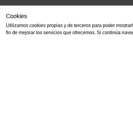
Cookies
Utilizamos cookies propias y de terceros para poder mostrar
fin de mejorar los servicios que ofrecemos. Si continúa na
PRODUCTOS RELACIONADOS
Orecchiette
SURGITAL, PASTIFICIO 
Pasta fresca corta, de s
Trefilada al bronce. Espe