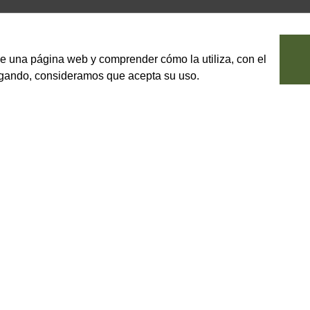
le una página web y comprender cómo la utiliza, con el
vegando, consideramos que acepta su uso.
BACCHINI ALTA TRADIZIONE
émola de trigo de forma cóncava.
cialidad de Puglia.