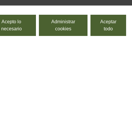
Acepto lo
Administrar
Aceptar
necesario
cookies
todo
Prontosfoglia blanca
SURGITAL, PASTIFICIO BACCHINI PRONTOSFOGLIA
Placas de lasaña.