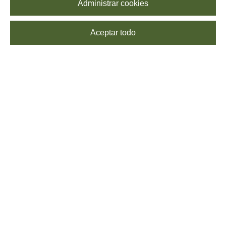
Administrar cookies
Aceptar todo
SUSCRÍBETE
Echa un vistazo a nuestra
Política de Privacidad
para saber más sobre el
procesamiento de tus datos. Puedes
darte de baja
cuando quieras, sin coste
alguno.
SÍGUENOS