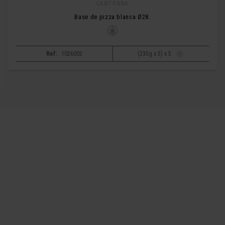
LANTERNA
Base de pizza blanca Ø28.
Ref:
1026002
(235g x 5) x 5