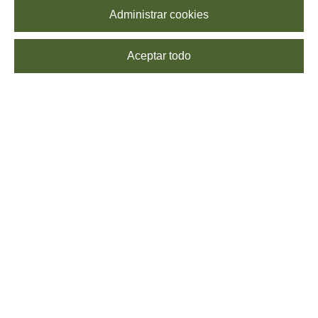
Administrar cookies
Aceptar todo
SUSCRÍBETE
Echa un vistazo a nuestra
Política de Privacidad
para saber más sobre el
procesamiento de tus datos. Puedes
darte de baja
cuando quieras, sin coste
alguno.
SÍGUENOS