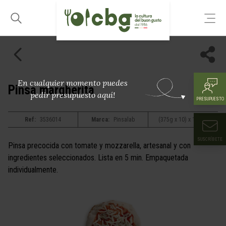
En cualquier momento puedes
Pinsa margherita
pedir presupuesto aquí!
PRESUPUESTO
Ref:
3536014
Marca:
Pinsalab
(375g x 10) x 1
SUSCRÍBETE
Pinsa precocida con tomate y mozzarella, artesanal y con
ingredientes seleccionados. Lista en 5 min. Empaquetada
individualmente.