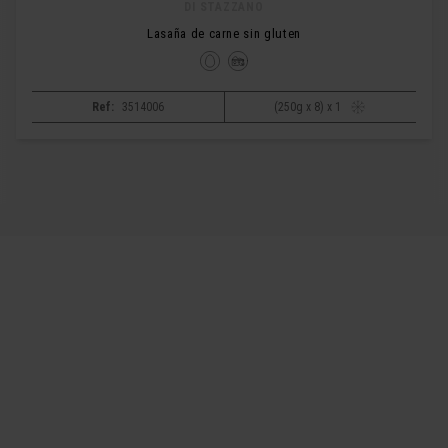
DI STAZZANO
Lasaña de carne sin gluten
Ref:
3514006
(250g x 8) x 1