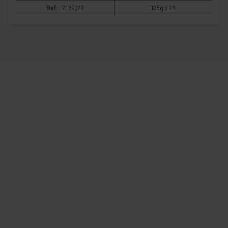
Ref:
2139029
125g x 24