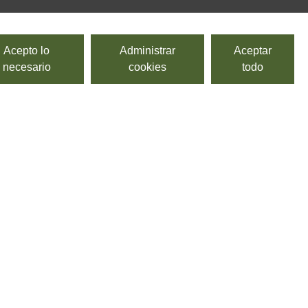
Acepto lo
Administrar
Aceptar
necesario
cookies
todo
PRODUCTO SOBRE PEDIDO
Tomino en aceite con guindilla
LONGO CASEIFICIO
Queso fresco del Véneto, elaborado con leche de vaca y
aromatizado con "peperoncino" y orégano en aceite.