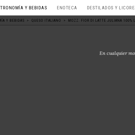
TRONOMÍA Y BEBIDAS
ENOTECA
DESTILADOS Y LICOR
ÍA Y BEBIDAS
>
QUESO ITALIANO
>
MOZZ. FIOR DI LATTE JULIANA 100% 
En cualquier mo