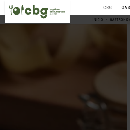
CBG
GAS
INICIO
>
GASTRONOM