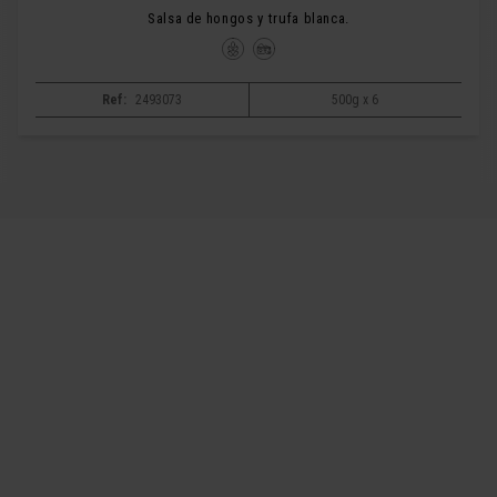
Salsa de hongos y trufa blanca.
Ref:
2493073
500g x 6