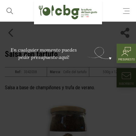
En cualquier momento puedes
Salsa con tartufo
pedir presupuesto aquí!
PRESUPUESTO
Ref:
3342038
Marca:
Colle del tartufo
500g x 12
SUSCRÍBETE
Salsa a base de champiñones y trufa de verano.