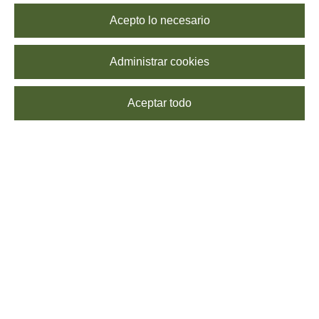
Acepto lo necesario
Administrar cookies
Aceptar todo
SUSCRÍBETE
Echa un vistazo a nuestra
Política de Privacidad
para saber más sobre el
procesamiento de tus datos. Puedes
darte de baja
cuando quieras, sin coste