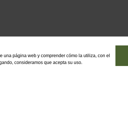
le una página web y comprender cómo la utiliza, con el
vegando, consideramos que acepta su uso.
EBIDAS
ENOTECA
 vinagre italiano
>
Huevo pasteurizado
>
Vinos blancos
>
Lazio
>
Pan y dulces italianos
>
Vinos rosados
>
Lombardia
>
Pasta italiana
>
Vinos tintos
>
Marche