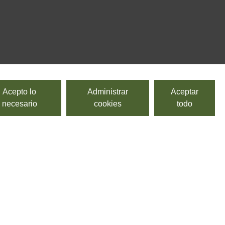
Acepto lo
Administrar
Aceptar
necesario
cookies
todo
DESTILADOS Y LICORES
>
Trentino-Alto Adige
>
Grappa Italiana
>
Veneto
>
Licores Italianos
RECETAS