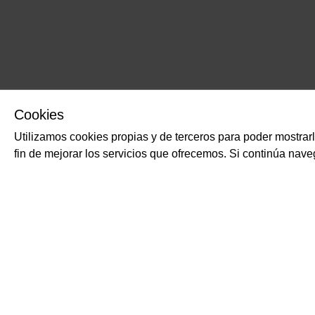
Cookies
Utilizamos cookies propias y de terceros para poder mostrar
fin de mejorar los servicios que ofrecemos. Si continúa na
SUSCRÍBETE
GASTRONOMÍA Y B
>
Aceite y
>
Aguas y refrescos italianos
Echa un vistazo a nuestra
Política de
>
Arroz italiano
Privacidad
para saber más sobre el