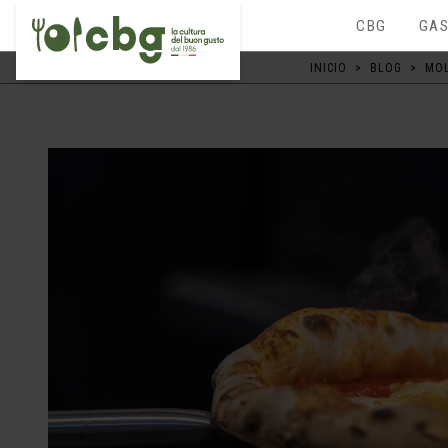
CBG
GAS
INICIO
>
BLOG
>
MOL