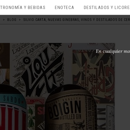
TRONOMÍA Y BEBIDAS
ENOTECA
DESTILADOS Y LICOR
O
>
BLOG
>
SILVIO CARTA, NUEVAS GINEBRAS, VINOS Y DESTILADOS DE CE
En cualquier mo