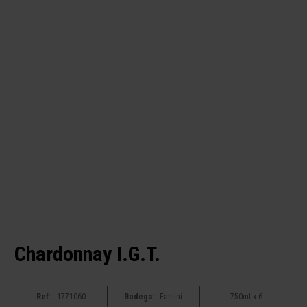
Chardonnay I.G.T.
Ref:
1771060
Bodega:
Fantini
750ml x 6