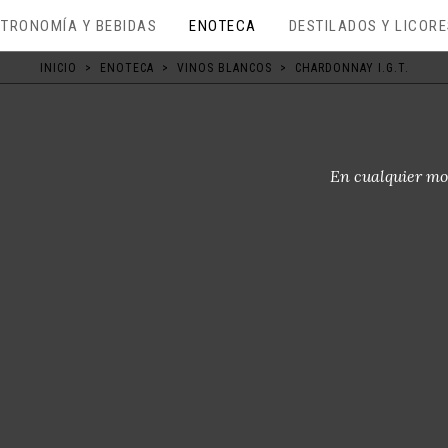
TRONOMÍA Y BEBIDAS
ENOTECA
DESTILADOS Y LICOR
INICIO
>
ENOTECA
>
VINOS BLANCOS
>
CHARDONNAY I.G.T.
En cualquier mo