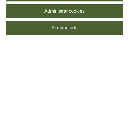
Administrar cookies
Aceptar todo
SUSCRÍBETE
Echa un vistazo a nuestra
Política de Privacidad
para saber más sobre el
procesamiento de tus datos. Puedes
darte de baja
cuando quieras, sin coste
alguno.