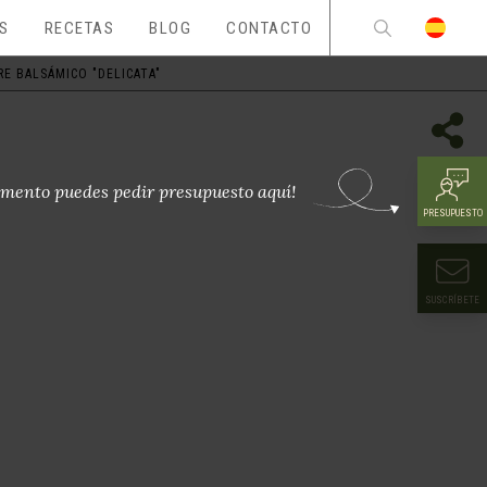
ES
RECETAS
BLOG
CONTACTO
E BALSÁMICO "DELICATA"
mento puedes pedir presupuesto aquí!
PRESUPUESTO
SUSCRÍBETE