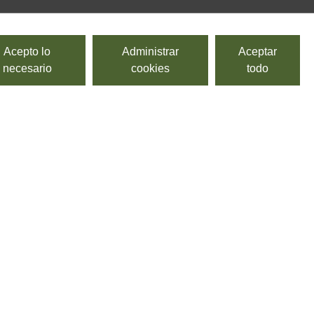
Acepto lo
Administrar
Aceptar
necesario
cookies
todo
Doble concentrado de tomate
STRIANESE
Doble concentrado de tomate.