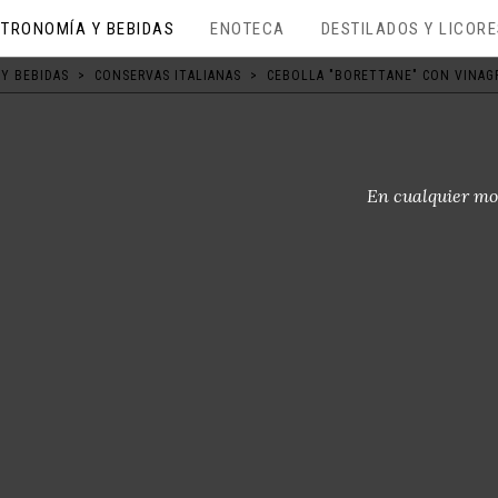
TRONOMÍA Y BEBIDAS
ENOTECA
DESTILADOS Y LICOR
Y BEBIDAS
>
CONSERVAS ITALIANAS
>
CEBOLLA "BORETTANE" CON VINAGR
En cualquier mo