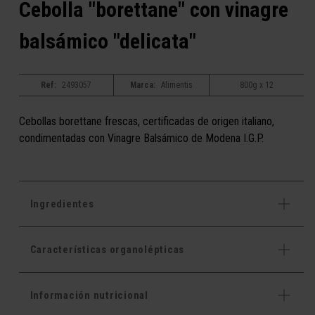
Cebolla "borettane" con vinagre
balsámico "delicata"
Ref:
2493057
Marca:
Alimentis
800g x 12
Cebollas borettane frescas, certificadas de origen italiano,
condimentadas con Vinagre Balsámico de Modena I.G.P.
Ingredientes
Características organolépticas
Información nutricional