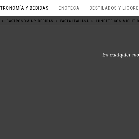
TRONOMÍA Y BEBIDAS
ENOTECA
DESTILADOS Y LICOR
>
GASTRONOMÍA Y BEBIDAS
>
PASTA ITALIANA
>
LUNETTE CON MICUIT D
En cualquier mo