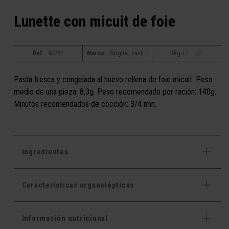
Lunette con micuit de foie
Ref:
90281
Marca:
Surgital, pastificio bacchini alta tradizione
3kg x 1
Pasta fresca y congelada al huevo rellena de foie micuit. Peso
medio de una pieza: 8,3g. Peso recomendado por ración: 140g.
Minutos recomendados de cocción: 3/4 min.
Ingredientes
Características organolépticas
Información nutricional