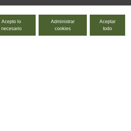
Acepto lo
Administrar
Aceptar
necesario
cookies
todo
Panzerotti de ricotta y espinacas
SURGITAL, PASTIFICIO BACCHINI ALTA TRADIZIONE
Pasta fresca y congelada al huevo, rellena de ricotta y
espinacas.