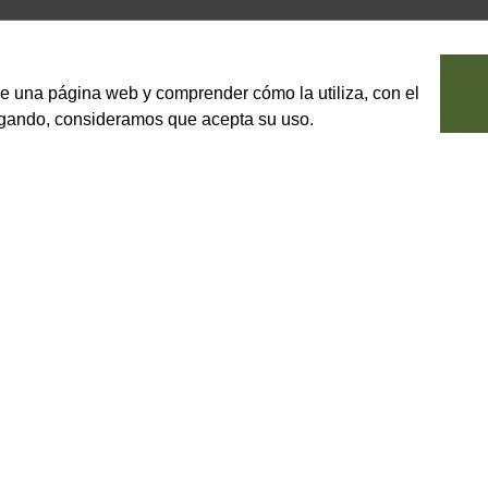
le una página web y comprender cómo la utiliza, con el
vegando, consideramos que acepta su uso.
erde con ricotta y
BACCHINI ALTA TRADIZIONE
 al huevo rellena de queso y