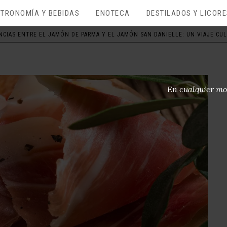
TRONOMÍA Y BEBIDAS
ENOTECA
DESTILADOS Y LICOR
NCIAS ENTRE EL JAMÓN DE PARMA Y EL JAMÓN SAN DANIELLE: UN VIAJE CULI
En cualquier mo