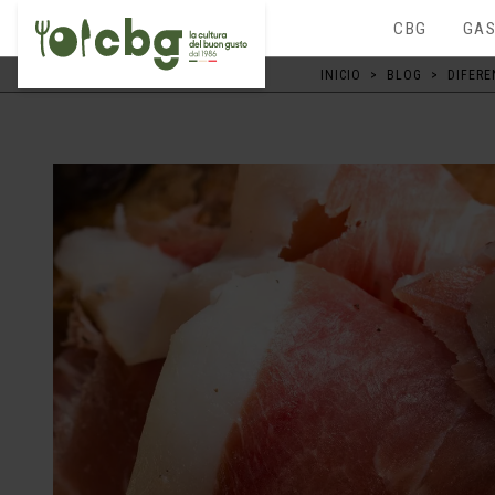
CBG
GAS
INICIO
>
BLOG
>
DIFERE