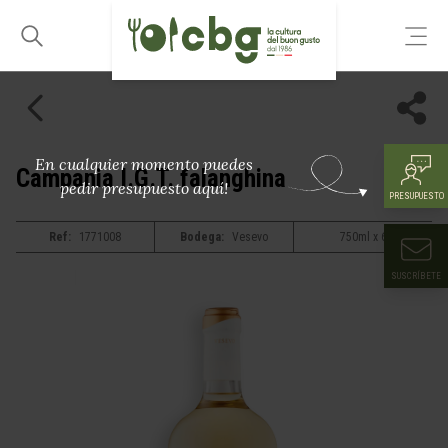
En cualquier momento puedes
Campania I.G.T. falanghina
pedir presupuesto aquí!
PRESUPUESTO
Ref:
1771008
Bodega:
Vesevo
750ml x 6
SUSCRÍBETE