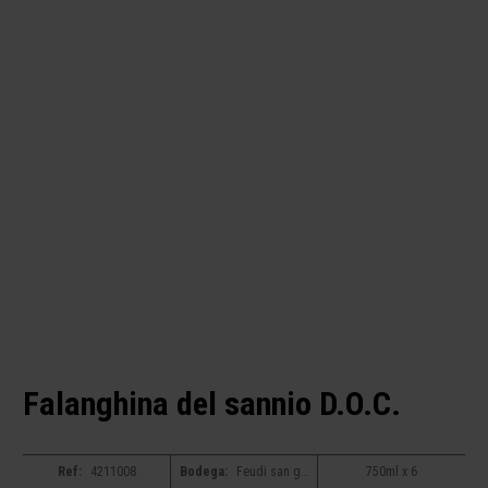
Falanghina del sannio D.O.C.
Ref:
4211008
Bodega:
Feudi san gregorio
750ml x 6