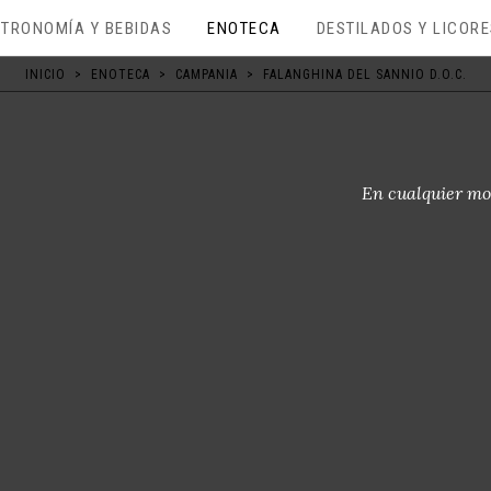
TRONOMÍA Y BEBIDAS
ENOTECA
DESTILADOS Y LICOR
INICIO
>
ENOTECA
>
CAMPANIA
>
FALANGHINA DEL SANNIO D.O.C.
En cualquier mo