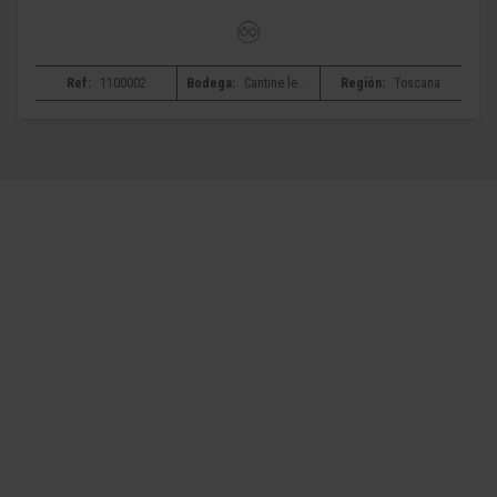
Ref:
1100002
Bodega:
Cantine leonardo da vinci
Región:
Toscana