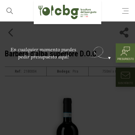
En cualquier momento puedes
Barbera d'alba superiore D.O.C.
pedir presupuesto aquí!
PRESUPUESTO
Ref:
2180004
Bodega:
Pira
750ml x 6
SUSCRÍBETE