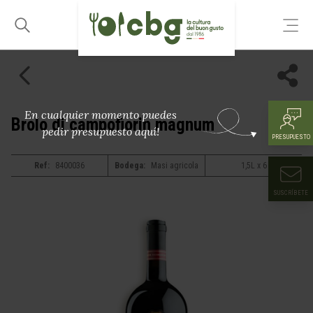
En cualquier momento puedes
Brolo di campofiorin magnum
pedir presupuesto aquí!
PRESUPUESTO
Ref:
8400036
Bodega:
Masi agricola
1,5L x 6
SUSCRÍBETE